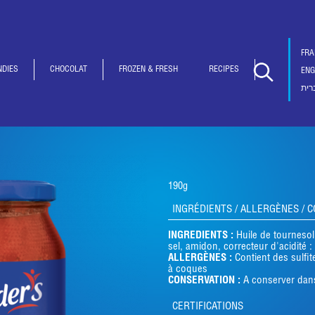
FRA
NDIES
CHOCOLAT
FROZEN & FRESH
RECIPES
ENG
רית
190g
INGRÉDIENTS / ALLERGÈNES / 
INGREDIENTS :
Huile de tournesol
sel, amidon, correcteur d'acidité :
ALLERGÈNES :
Contient des sulfit
à coques
CONSERVATION :
A conserver dans
CERTIFICATIONS