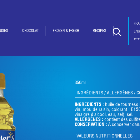
FRA
NDIES
CHOCOLAT
FROZEN & FRESH
RECIPES
ENG
רית
350ml
INGRÉDIENTS / ALLERGÈNES / 
INGREDIENTS :
huile de tournesol
vin, mou de raisin, colorant : E1
vinaigre d’alcool, eau, sel), sel.
ALLERGÈNES :
contient des sulfit
CONSERVATION :
A conserver dans
VALEURS NUTRITIONNELLES