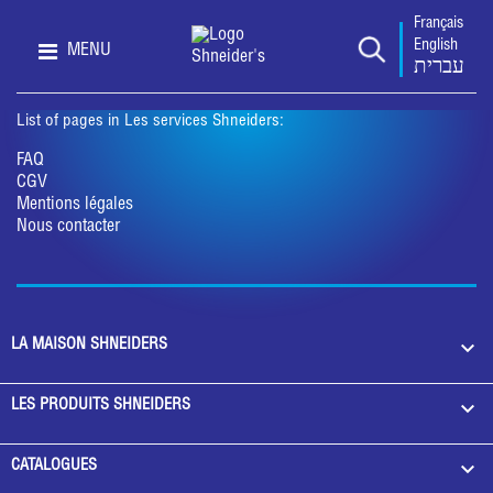
Français
English
MENU
עברית
List of pages in Les services Shneiders:
FAQ
CGV
Mentions légales
Nous contacter

LA MAISON SHNEIDERS

LES PRODUITS SHNEIDERS

CATALOGUES