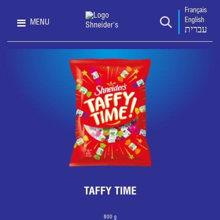
Français
English
MENU
עברית
TAFFY TIME
800 g