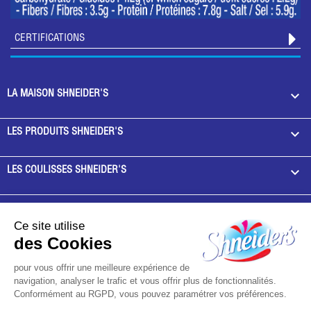
CERTIFICATIONS

LA MAISON SHNEIDER'S

LES PRODUITS SHNEIDER'S

LES COULISSES SHNEIDER'S

LES SERVICES SHNEIDER'S
Ce site utilise
des Cookies
FAQ
pour vous offrir une meilleure expérience de
MENTIONS LÉGALES
navigation, analyser le trafic et vous offrir plus de fonctionnalités.
Conformément au RGPD, vous pouvez paramétrer vos préférences.
NOUS CONTACTER