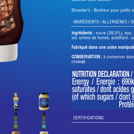
Shneider’s : Bonheur pour petits
INGRÉDIENTS / ALLERGÈNES / 
Ingrédients
: sucre (38,5%), eau,
sel, arôme de fumée, acidifiant : 
Fabriqué dans une usine manipulant
CONSERVATION :
à conserver dans 
chale
ur.
CERTIFICATIONS