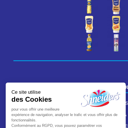
LA MAISON SHNEIDER'S
LES PROD
Ce site utilise
des Cookies
NOTRE HISTOIRE
CHOCOLATS
pour vous offrir une meilleure
expérience de navigation, analyser le trafic et vous offrir plus de
NOS ENGAGEMENTS
BISCUITS &
fonctionnalités.
Conformément au RGPD, vous pouvez paramétrer vos
CACHEROUT - CERTIFICATIONS
CONFISERIE